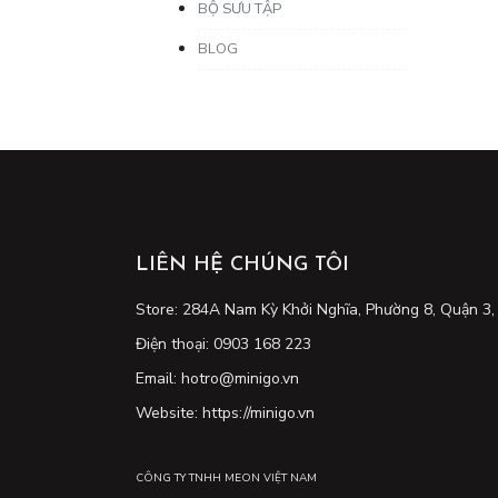
BỘ SƯU TẬP
BLOG
LIÊN HỆ CHÚNG TÔI
Store: 284A Nam Kỳ Khởi Nghĩa, Phường 8, Quận 3
Điện thoại: 0903 168 223
Email: hotro@minigo.vn
Website: https://minigo.vn
CÔNG TY TNHH MEON VIỆT NAM