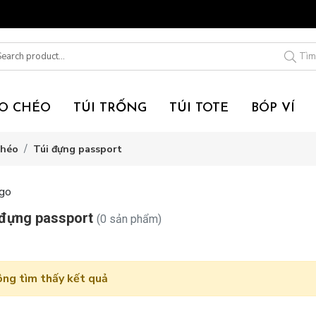
0K
Tìm
EO CHÉO
TÚI TRỐNG
TÚI TOTE
BÓP VÍ
chéo
Túi đựng passport
 đựng passport
(0 sản phẩm)
ng tìm thấy kết quả