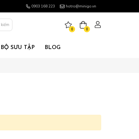
0903 168 223
hotro@minigo.vn
 kiếm
0
0
BỘ SƯU TẬP
BLOG