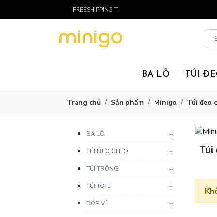
FREESHIPPING TOÀN QUỐC CHO ĐƠN HÀNG TRÊN 30
BA LÔ
TÚI Đ
Trang chủ
Sản phẩm
Minigo
Túi đeo 
BA LÔ
Túi
TÚI ĐEO CHÉO
TÚI TRỐNG
TÚI TOTE
Khô
BÓP VÍ