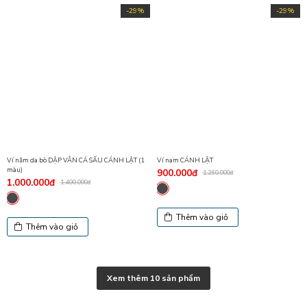
-29%
-29%
Ví nằm da bò DẬP VÂN CÁ SẤU CÁNH LẬT (1
Ví nam CÁNH LẬT
màu)
900.000đ
1.260.000đ
1.000.000đ
1.400.000đ
Thêm vào giỏ
Thêm vào giỏ
Xem thêm 10 sản phẩm