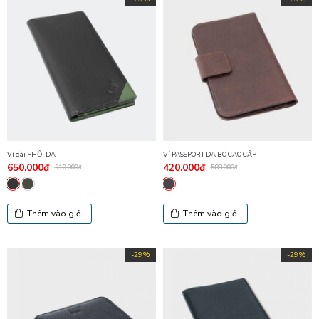
Ví dài PHỐI DA
Ví PASSPORT DA BÒ CAO CẤP
650.000đ
420.000đ
910.000đ
588.000đ
Thêm vào giỏ
Thêm vào giỏ
-29%
-29%