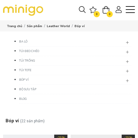
0
0
Trang chủ
Sản phẩm
Leather World
Bóp ví
BA LÔ
TÚI ĐEO CHÉO
TÚI TRỐNG
TÚI TOTE
BÓP VÍ
BỘ SƯU TẬP
BLOG
Bóp ví
(22 sản phẩm)
-29%
-29%