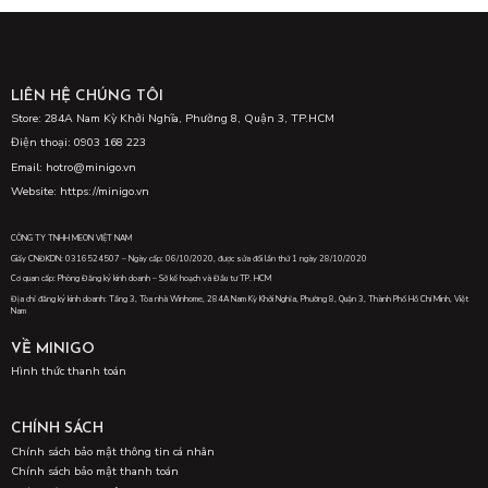
LIÊN HỆ CHÚNG TÔI
Store: 284A Nam Kỳ Khởi Nghĩa, Phường 8, Quận 3, TP.HCM
Điện thoại: 0903 168 223
Email: hotro@minigo.vn
Website: https://minigo.vn
CÔNG TY TNHH MEON VIỆT NAM
Giấy CNĐKDN: 0316524507 – Ngày cấp: 06/10/2020, được sửa đổi lần thứ 1 ngày 28/10/2020
Cơ quan cấp: Phòng Đăng ký kinh doanh – Sở kế hoạch và Đầu tư TP. HCM
Địa chỉ đăng ký kinh doanh: Tầng 3, Tòa nhà Winhome, 284A Nam Kỳ Khởi Nghĩa, Phường 8, Quận 3, Thành Phố Hồ Chí Minh, Việt
Nam
VỀ MINIGO
Hình thức thanh toán
CHÍNH SÁCH
Chính sách bảo mật thông tin cá nhân
Chính sách bảo mật thanh toán