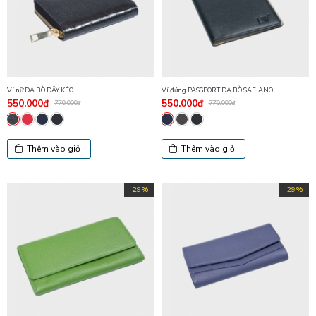
Ví nữ DA BÒ DÂY KÉO
Ví đứng PASSPORT DA BÒ SAFIANO
550.000đ
550.000đ
770.000đ
770.000đ
Thêm vào giỏ
Thêm vào giỏ
-29%
-29%