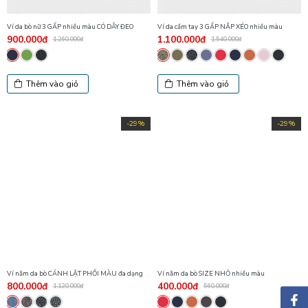
Ví da bò nữ 3 GẤP nhiều màu CÓ DÂY ĐEO
Ví da cầm tay 3 GẤP NẮP XÉO nhiều màu
900.000đ
1.100.000đ
1.260.000đ
1.540.000đ
Thêm vào giỏ
Thêm vào giỏ
-29%
-29%
Ví nằm da bò CÁNH LẬT PHỐI MÀU đa dạng
Ví nằm da bò SIZE NHỎ nhiều màu
800.000đ
400.000đ
1.120.000đ
560.000đ