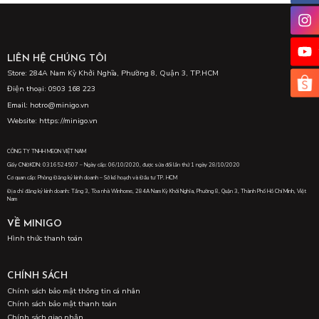
LIÊN HỆ CHÚNG TÔI
Store: 284A Nam Kỳ Khởi Nghĩa, Phường 8, Quận 3, TP.HCM
Điện thoại: 0903 168 223
Email: hotro@minigo.vn
Website: https://minigo.vn
CÔNG TY TNHH MEON VIỆT NAM
Giấy CNĐKDN: 0316524507 – Ngày cấp: 06/10/2020, được sửa đổi lần thứ 1 ngày 28/10/2020
Cơ quan cấp: Phòng Đăng ký kinh doanh – Sở kế hoạch và Đầu tư TP. HCM
Địa chỉ đăng ký kinh doanh: Tầng 3, Tòa nhà Winhome, 284A Nam Kỳ Khởi Nghĩa, Phường 8, Quận 3, Thành Phố Hồ Chí Minh, Việt
Nam
VỀ MINIGO
Hình thức thanh toán
CHÍNH SÁCH
Chính sách bảo mật thông tin cá nhân
Chính sách bảo mật thanh toán
Chính sách giao nhận