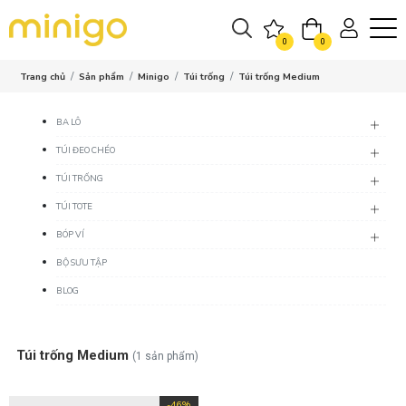
0
0
Trang chủ
Sản phẩm
Minigo
Túi trống
Túi trống Medium
BA LÔ
TÚI ĐEO CHÉO
TÚI TRỐNG
TÚI TOTE
BÓP VÍ
BỘ SƯU TẬP
BLOG
Túi trống Medium
(1 sản phẩm)
-46%