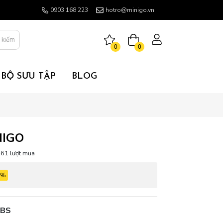
0903 168 223
hotro@minigo.vn
 kiếm
0
0
BỘ SƯU TẬP
BLOG
NIGO
61 lượt mua
0%
-BS