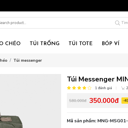
HÀNG TRÊN 300K
Tìm
EO CHÉO
TÚI TRỐNG
TÚI TOTE
BÓP VÍ
chéo
Túi messenger
Túi Messenger MI
1 đánh giá
2
350.000đ
580.000đ
-4
Mã sản phẩm:
MNG-MSG01