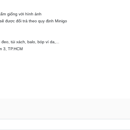
 phẩm giống với hình ảnh
sẽ được đổi trả theo quy định Minigo
eo, túi xách, balo, bóp ví da,...
ận 3, TP.HCM