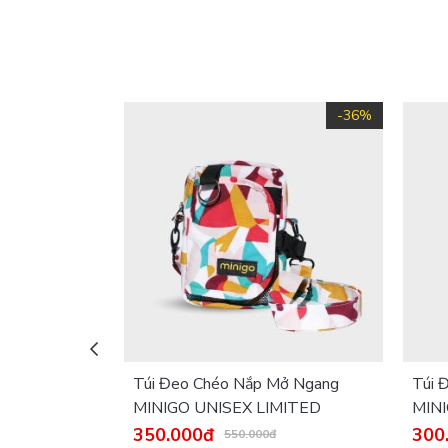
-36%
Túi Đeo Chéo Nắp Mở Ngang
Túi 
MINIGO UNISEX LIMITED
MIN
350.000đ
300
550.000đ