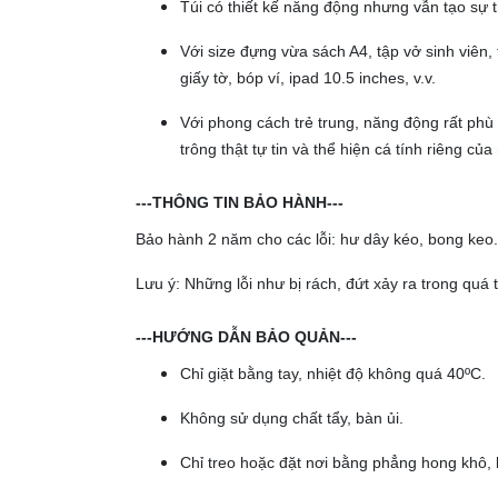
Túi có thiết kế năng động nhưng vẫn tạo sự
Với size đựng vừa sách A4, tập vở sinh viên, 
giấy tờ, bóp ví, ipad 10.5 inches, v.v.
Với phong cách trẻ trung, năng động rất phù 
trông thật tự tin và thể hiện cá tính riêng củ
---THÔNG TIN BẢO HÀNH---
Bảo hành 2 năm cho các lỗi: hư dây kéo, bong keo.
Lưu ý: Những lỗi như bị rách, đứt xảy ra trong qu
---HƯỚNG DẪN BẢO QUẢN---
Chỉ giặt bằng tay, nhiệt độ không quá 40ºC.
Không sử dụng chất tẩy, bàn ủi.
Chỉ treo hoặc đặt nơi bằng phẳng hong khô, 