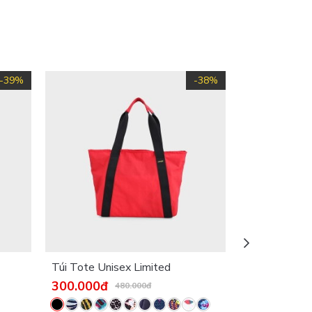
-39%
-38%
Túi Tote Unisex Limited
Túi trống min
300.000đ
250.000đ
480.000đ