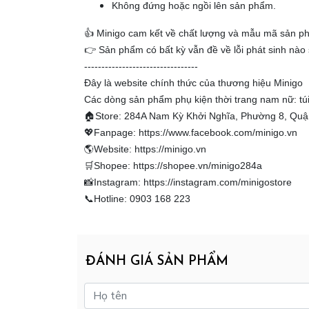
Không đứng hoặc ngồi lên sản phẩm.
👍 Minigo cam kết về chất lượng và mẫu mã sản
👉 Sản phẩm có bất kỳ vẫn đề về lỗi phát sinh nào 
---------------------------------
Đây là website chính thức của thương hiệu Minigo
Các dòng sản phẩm phụ kiện thời trang nam nữ: túi đ
🏠Store: 284A Nam Kỳ Khởi Nghĩa, Phường 8, Qu
💖Fanpage: https://www.facebook.com/minigo.vn
🌎Website: https://minigo.vn
🛒Shopee: https://shopee.vn/minigo284a
📸Instagram: https://instagram.com/minigostore
📞Hotline: 0903 168 223
ĐÁNH GIÁ SẢN PHẨM