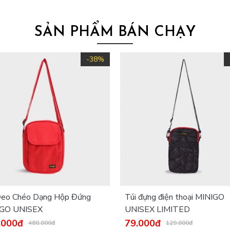
SẢN PHẨM BÁN CHẠY
-38%
Đeo Chéo Dạng Hộp Đứng
Túi đựng điện thoại MINIGO
IGO UNISEX
UNISEX LIMITED
.000đ
79.000đ
480.000đ
129.000đ