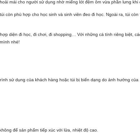
 thoải mái cho người sử dụng nhờ miếng lót đệm ôm vừa phần lưng khi 
túi còn phù hợp cho học sinh và sinh viên đeo đi học. Ngoài ra, túi cò
hợp diện đi học, đi chơi, đi shopping… Với những cá tính riêng biệt, c
a mình nhé!
á trình sử dụng của khách hàng hoặc túi bị biến dạng do ảnh hưởng củ
không để sản phẩm tiếp xúc với lửa, nhiệt độ cao.