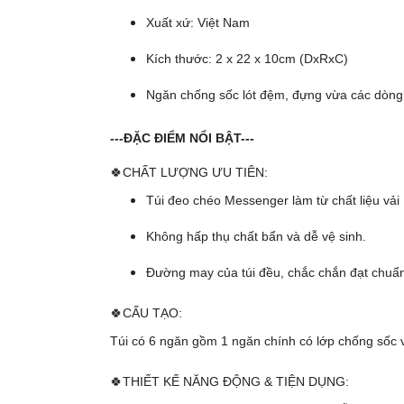
Xuất xứ: Việt Nam
Kích thước: 2 x 22 x 10cm (DxRxC)
Ngăn chống sốc lót đệm, đựng vừa các dòng 
---ĐẶC ĐIỂM NỔI BẬT---
🍀CHẤT LƯỢNG ƯU TIÊN:
Túi đeo chéo Messenger làm từ chất liệu vải
Không hấp thụ chất bẩn và dễ vệ sinh.
Đường may của túi đều, chắc chắn đạt chuẩn
🍀CẤU TẠO:
Túi có 6 ngăn gồm 1 ngăn chính có lớp chống sốc v
🍀THIẾT KẾ NĂNG ĐỘNG & TIỆN DỤNG: