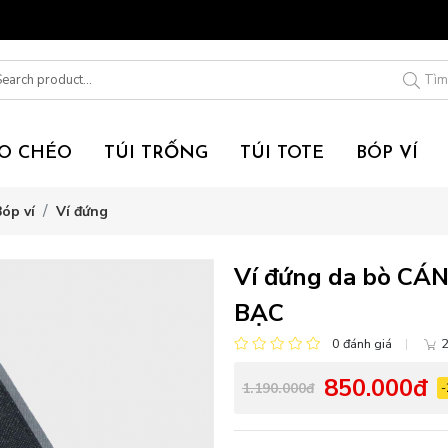
Tìm
EO CHÉO
TÚI TRỐNG
TÚI TOTE
BÓP VÍ
óp ví
Ví đứng
Ví đứng da bò CÁ
BẠC
0 đánh giá
2
850.000đ
1.190.000đ