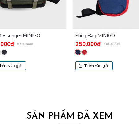
Messenger MINIGO
Sling Bag MINIGO
.000đ
250.000đ
580.000đ
480.000đ
hêm vào giỏ
Thêm vào giỏ
SẢN PHẨM ĐÃ XEM