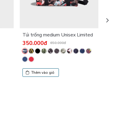
Túi trống medium Unisex Limited
Túi đeo chéo 
Minigo Unise
350.000đ
650.000đ
350.000đ
Thêm vào giỏ
Thêm vào g