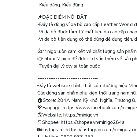
-Kiểu dáng: Kiểu đứng
📌ĐẶC ĐIỂM NỔI BẬT
-Đây là dòng ví da bò cao cấp Leather World chấ
-Ví da bò được làm từ chất liệu da cao cấp nhậ
-Ví da bò tiện dụng có thể dùng để đựng tiền, 
👍Minigo luôn cam kết về chất lượng sản phẩm
👉Inbox Minigo để được tư vấn thêm về sản p
Tuyển đại lý ctv sỉ toàn quốc
---------------------------------
Đây là website chính thức của thương hiệu Min
Các dòng sản phẩm phụ kiện thời trang nam nữ: túi
🏠Store: 284A Nam Kỳ Khởi Nghĩa, Phường 8
💖Fanpage: https://www.facebook.com/minigo.
🌎Website: https://minigo.vn
🛒Shopee: https://shopee.vn/minigo284a
📸Instagram: https://instagram.com/minigostor
📞Hotline: 0902 988 757