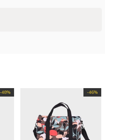
-48%
-46%