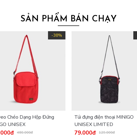
SẢN PHẨM BÁN CHẠY
-38%
Đeo Chéo Dạng Hộp Đứng
Túi đựng điện thoại MINIGO
IGO UNISEX
UNISEX LIMITED
.000đ
79.000đ
480.000đ
129.000đ