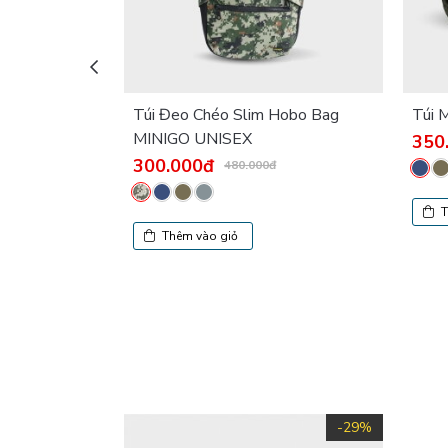
Túi Đeo Chéo Slim Hobo Bag
Túi 
MINIGO UNISEX
350
300.000đ
480.000đ
T
Thêm vào giỏ
-29%