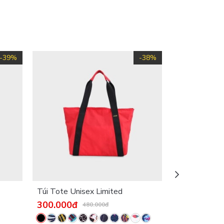
-39%
-38%
Túi Tote Unisex Limited
Túi trống min
300.000đ
250.000đ
480.000đ