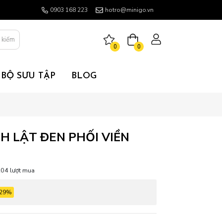
0903 168 223
hotro@minigo.vn
 kiếm
0
0
BỘ SƯU TẬP
BLOG
NH LẬT ĐEN PHỐI VIỀN
04 lượt mua
-29%