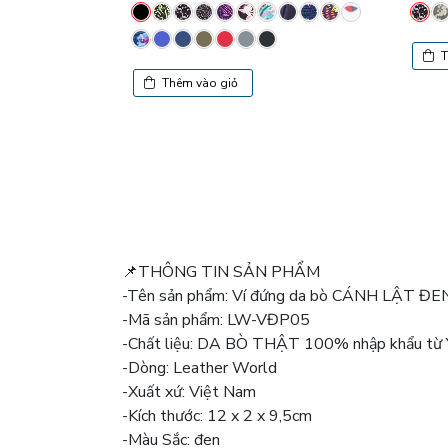
T
Thêm vào giỏ
📌THÔNG TIN SẢN PHẨM
-Tên sản phẩm: Ví đứng da bò CÁNH LẬT Đ
-Mã sản phẩm: LW-VĐP05
-Chất liệu: DA BÒ THẬT 100% nhập khẩu từ 
-Dòng: Leather World
-Xuất xứ: Việt Nam
-Kích thước: 12 x 2 x 9,5cm
-Màu Sắc: đen