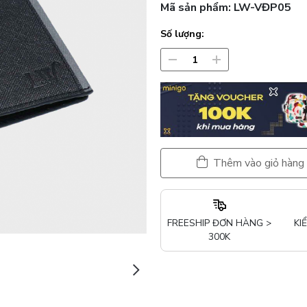
Mã sản phẩm:
LW-VĐP05
Số lượng:
Thêm vào giỏ hàng
FREESHIP ĐƠN HÀNG >
KI
300K