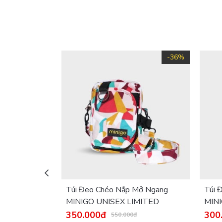
-36%
Túi Đeo Chéo Nắp Mở Ngang
Túi 
MINIGO UNISEX LIMITED
MIN
350.000đ
300
550.000đ