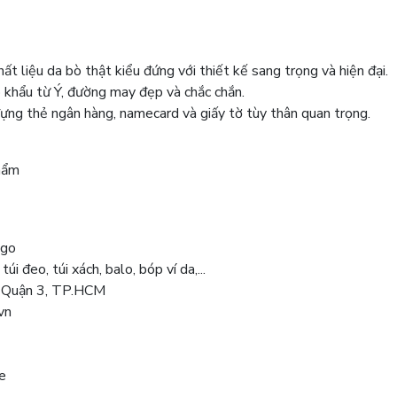
t liệu da bò thật kiểu đứng với thiết kế sang trọng và hiện đại.
p khẩu từ Ý, đường may đẹp và chắc chắn.
đựng thẻ ngân hàng, namecard và giấy tờ tùy thân quan trọng.
hẩm
igo
 đeo, túi xách, balo, bóp ví da,...
, Quận 3, TP.HCM
vn
e