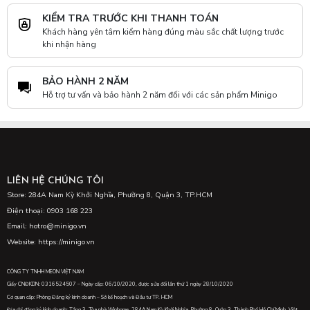
KIỂM TRA TRƯỚC KHI THANH TOÁN
Khách hàng yên tâm kiểm hàng đúng màu sắc chất lượng trước
khi nhận hàng
BẢO HÀNH 2 NĂM
Hỗ trợ tư vấn và bảo hành 2 năm đối với các sản phẩm Minigo
LIÊN HỆ CHÚNG TÔI
Store: 284A Nam Kỳ Khởi Nghĩa, Phường 8, Quận 3, TP.HCM
Điện thoại: 0903 168 223
Email: hotro@minigo.vn
Website: https://minigo.vn
CÔNG TY TNHH MEON VIỆT NAM
Giấy CNĐKDN: 0316524507 – Ngày cấp: 06/10/2020, được sửa đổi lần thứ 1 ngày 28/10/2020
Cơ quan cấp: Phòng Đăng ký kinh doanh – Sở kế hoạch và Đầu tư TP. HCM
Địa chỉ đăng ký kinh doanh: Tầng 3, Tòa nhà Winhome, 284A Nam Kỳ Khởi Nghĩa, Phường 8, Quận 3, Thành Phố Hồ Chí Minh, Việt