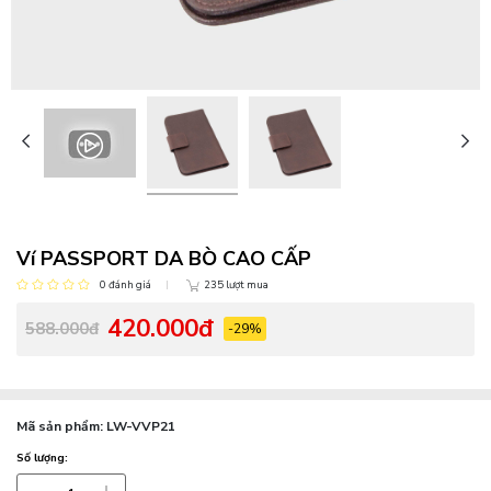
Ví PASSPORT DA BÒ CAO CẤP
0 đánh giá
235 lượt mua
420.000đ
588.000đ
-29%
Mã sản phẩm:
LW-VVP21
Số lượng: