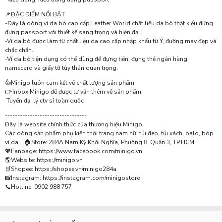
📌ĐẶC ĐIỂM NỔI BẬT
-Đây là dòng ví da bò cao cấp Leather World chất liệu da bò thật kiểu đứng
đựng passport với thiết kế sang trọng và hiện đại.
-Ví da bò được làm từ chất liệu da cao cấp nhập khẩu từ Ý, đường may đẹp và
chắc chắn.
-Ví da bò tiện dụng có thể dùng để đựng tiền, đựng thẻ ngân hàng,
namecard và giấy tờ tùy thân quan trọng.
👍Minigo luôn cam kết về chất lượng sản phẩm
👉Inbox Minigo để được tư vấn thêm về sản phẩm
Tuyển đại lý ctv sỉ toàn quốc
---------------------------------
Đây là website chính thức của thương hiệu Minigo
Các dòng sản phẩm phụ kiện thời trang nam nữ: túi đeo, túi xách, balo, bóp
ví da,...🏠Store: 284A Nam Kỳ Khởi Nghĩa, Phường 8, Quận 3, TP.HCM
💖Fanpage: https://www.facebook.com/minigo.vn
🌎Website: https://minigo.vn
🛒Shopee: https://shopee.vn/minigo284a
📸Instagram: https://instagram.com/minigostore
📞Hotline: 0902 988 757