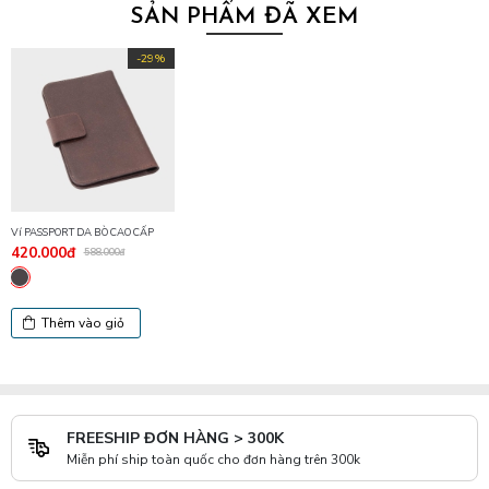
SẢN PHẨM ĐÃ XEM
-29%
Ví PASSPORT DA BÒ CAO CẤP
420.000đ
588.000đ
Thêm vào giỏ
FREESHIP ĐƠN HÀNG > 300K
Miễn phí ship toàn quốc cho đơn hàng trên 300k