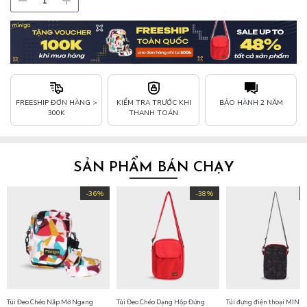
FREESHIP ĐƠN HÀNG >
KIỂM TRA TRƯỚC KHI
BẢO HÀNH 2 NĂM
300K
THANH TOÁN
SẢN PHẨM BÁN CHẠY
-36%
-38%
Túi Đeo Chéo Nắp Mở Ngang
Túi Đeo Chéo Dạng Hộp Đứng
Túi đựng điện thoại MINI