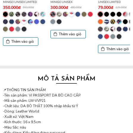
MINIGO UNISEX LIMITED
MINIGO UNISEX
UNISEX LIMITED
350.000đ
300.000đ
79.000đ
550.000đ
480.000đ
129.000đ
Thêm vào giỏ
Thêm vào giỏ
Thêm vào giỏ
MÔ TẢ SẢN PHẨM
📌THÔNG TIN SẢN PHẨM
-Tên sản phẩm: Ví PASSPORT DA BÒ CAO CẤP
-Mã sản phẩm: LW-VVP21
-Chất liệu: DA BÒ THẬT 100% nhập khẩu từ Ý
-Dòng: Leather World
-Xuất xứ: Việt Nam
-Kích thước: 16 x 9,5cm
-Màu Sắc: nâu
-Kiểu dáng: Kiểu đứng đựng passport