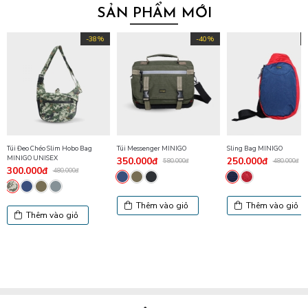
SẢN PHẨM MỚI
-38%
-40%
Túi Đeo Chéo Slim Hobo Bag
Túi Messenger MINIGO
Sling Bag MINIGO
MINIGO UNISEX
350.000đ
250.000đ
580.000đ
480.000đ
300.000đ
480.000đ
Thêm vào giỏ
Thêm vào giỏ
Thêm vào giỏ