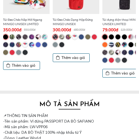
Túi Đeo Chéo Nắp Mở Ngang
Túi Đeo Chéo Dạng Hộp Đứng
Túi đựng điện thoại MINI
MINIGO UNISEX LIMITED
MINIGO UNISEX
UNISEX LIMITED
350.000đ
300.000đ
79.000đ
550.000đ
480.000đ
129.000đ
Thêm vào giỏ
Thêm vào giỏ
Thêm vào giỏ
MÔ TẢ SẢN PHẨM
📌THÔNG TIN SẢN PHẨM
-Tên sản phẩm: Ví đứng PASSPORT DA BÒ SAFIANO
-Mã sản phẩm: LW-VPP06
-Chất liệu: DA BÒ THẬT 100% nhập khẩu từ Ý
-Dòng: Leather World