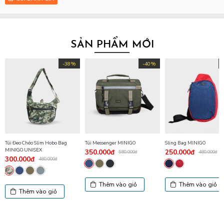
SẢN PHẨM MỚI
-38%
-40%
Túi Đeo Chéo Slim Hobo Bag
Túi Messenger MINIGO
Sling Bag MINIGO
MINIGO UNISEX
350.000đ
250.000đ
580.000đ
480.000đ
300.000đ
480.000đ
Thêm vào giỏ
Thêm vào giỏ
Thêm vào giỏ