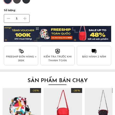
Số lượng:
FREESHIP ĐƠN HÀNG >
KIỂM TRA TRƯỚC KHI
BẢO HÀNH 2 NĂM
300K
THANH TOÁN
SẢN PHẨM BÁN CHẠY
-36%
-38%