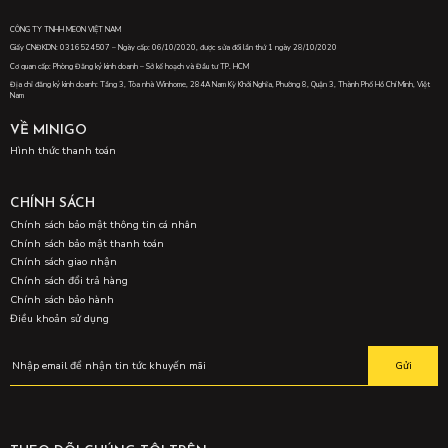
CÔNG TY TNHH MEON VIỆT NAM
Giấy CNĐKDN: 0316524507 – Ngày cấp: 06/10/2020, được sửa đổi lần thứ 1 ngày 28/10/2020
Cơ quan cấp: Phòng Đăng ký kinh doanh – Sở kế hoạch và Đầu tư TP. HCM
Địa chỉ đăng ký kinh doanh: Tầng 3, Tòa nhà Winhome, 284A Nam Kỳ Khởi Nghĩa, Phường 8, Quận 3, Thành Phố Hồ Chí Minh, Việt
Nam
VỀ MINIGO
Hình thức thanh toán
CHÍNH SÁCH
Chính sách bảo mật thông tin cá nhân
Chính sách bảo mật thanh toán
Chính sách giao nhận
Chính sách đổi trả hàng
Chính sách bảo hành
Điều khoản sử dụng
Gửi