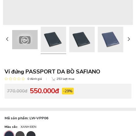
Ví đứng PASSPORT DA BÒ SAFIANO
0 đánh giá
253 lượt mua
550.000đ
770.000đ
-29%
Mã sản phẩm:
LW-VPP06
Màu sắc:
XANH ĐEN