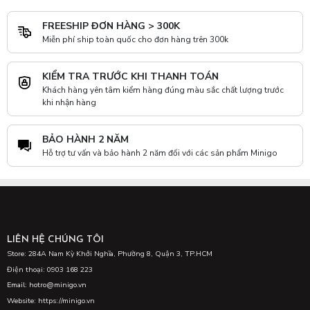
FREESHIP ĐƠN HÀNG > 300K
Miễn phí ship toàn quốc cho đơn hàng trên 300k
KIỂM TRA TRƯỚC KHI THANH TOÁN
Khách hàng yên tâm kiểm hàng đúng màu sắc chất lượng trước
khi nhận hàng
BẢO HÀNH 2 NĂM
Hỗ trợ tư vấn và bảo hành 2 năm đối với các sản phẩm Minigo
LIÊN HỆ CHÚNG TÔI
Store: 284A Nam Kỳ Khởi Nghĩa, Phường 8, Quận 3, TP.HCM
Điện thoại: 0903 168 223
Email: hotro@minigo.vn
Website: https://minigo.vn