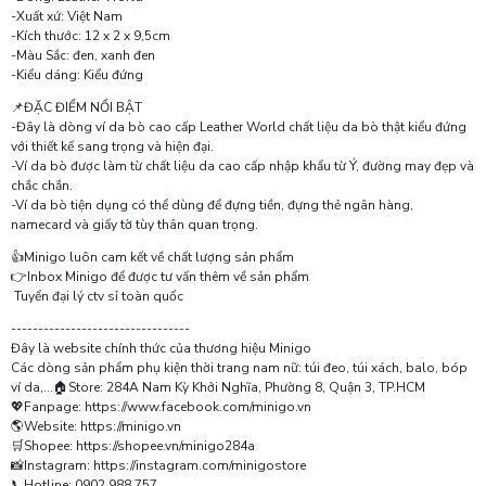
-Xuất xứ: Việt Nam
-Kích thước: 12 x 2 x 9,5cm
-Màu Sắc: đen, xanh đen
-Kiểu dáng: Kiểu đứng
📌ĐẶC ĐIỂM NỔI BẬT
-Đây là dòng ví da bò cao cấp Leather World chất liệu da bò thật kiểu đứng
với thiết kế sang trọng và hiện đại.
-Ví da bò được làm từ chất liệu da cao cấp nhập khẩu từ Ý, đường may đẹp và
chắc chắn.
-Ví da bò tiện dụng có thể dùng để đựng tiền, đựng thẻ ngân hàng,
namecard và giấy tờ tùy thân quan trọng.
👍Minigo luôn cam kết về chất lượng sản phẩm
👉Inbox Minigo để được tư vấn thêm về sản phẩm
Tuyển đại lý ctv sỉ toàn quốc
---------------------------------
Đây là website chính thức của thương hiệu Minigo
Các dòng sản phẩm phụ kiện thời trang nam nữ: túi đeo, túi xách, balo, bóp
ví da,...🏠Store: 284A Nam Kỳ Khởi Nghĩa, Phường 8, Quận 3, TP.HCM
💖Fanpage: https://www.facebook.com/minigo.vn
🌎Website: https://minigo.vn
🛒Shopee: https://shopee.vn/minigo284a
📸Instagram: https://instagram.com/minigostore
📞Hotline: 0902 988 757