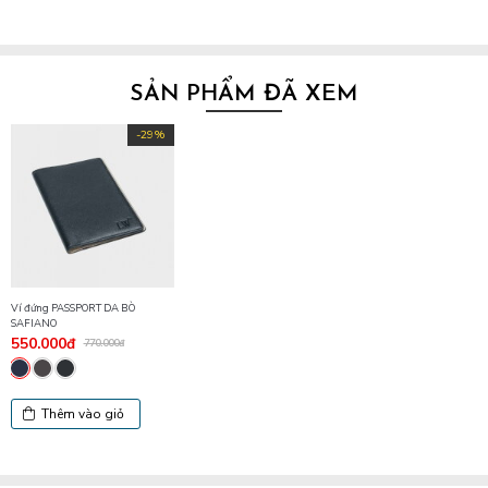
SẢN PHẨM ĐÃ XEM
-29%
Ví đứng PASSPORT DA BÒ
SAFIANO
550.000đ
770.000đ
Thêm vào giỏ