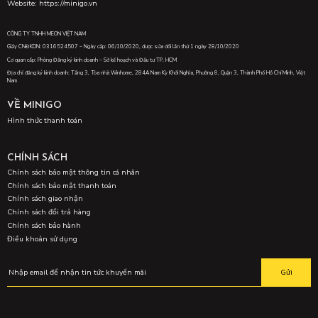
Website: https://minigo.vn
CÔNG TY TNHH MEON VIỆT NAM
Giấy CNĐKDN: 0316524507 – Ngày cấp: 06/10/2020, được sửa đổi lần thứ 1 ngày 28/10/2020
Cơ quan cấp: Phòng Đăng ký kinh doanh – Sở kế hoạch và Đầu tư TP. HCM
Địa chỉ đăng ký kinh doanh: Tầng 3, Tòa nhà Winhome, 284A Nam Kỳ Khởi Nghĩa, Phường 8, Quận 3, Thành Phố Hồ Chí Minh, Việt
Nam
VỀ MINIGO
Hình thức thanh toán
CHÍNH SÁCH
Chính sách bảo mật thông tin cá nhân
Chính sách bảo mật thanh toán
Chính sách giao nhận
Chính sách đổi trả hàng
Chính sách bảo hành
Điều khoản sử dụng
Gửi