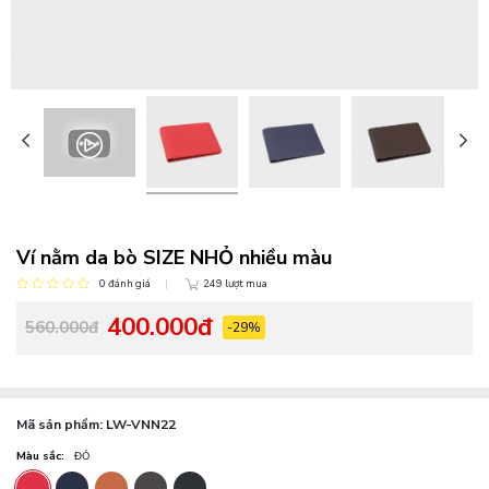
Ví nằm da bò SIZE NHỎ nhiều màu
0 đánh giá
249 lượt mua
400.000đ
560.000đ
-29%
Mã sản phẩm:
LW-VNN22
Màu sắc:
ĐỎ