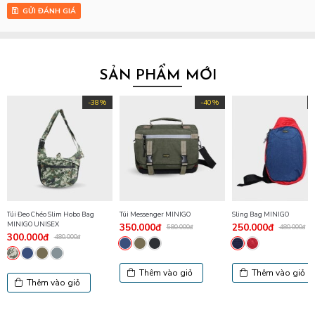
GỬI ĐÁNH GIÁ
SẢN PHẨM MỚI
-38%
-40%
Túi Đeo Chéo Slim Hobo Bag
Túi Messenger MINIGO
Sling Bag MINIGO
MINIGO UNISEX
350.000đ
250.000đ
580.000đ
480.000đ
300.000đ
480.000đ
Thêm vào giỏ
Thêm vào giỏ
Thêm vào giỏ