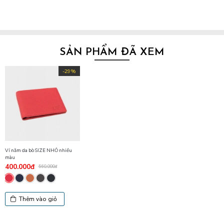
SẢN PHẨM ĐÃ XEM
-29%
Ví nằm da bò SIZE NHỎ nhiều
màu
400.000đ
560.000đ
Thêm vào giỏ