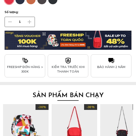
Số lượng:
FREESHIP ĐƠN HÀNG >
KIỂM TRA TRƯỚC KHI
BẢO HÀNH 2 NĂM
300K
THANH TOÁN
SẢN PHẨM BÁN CHẠY
-36%
-38%