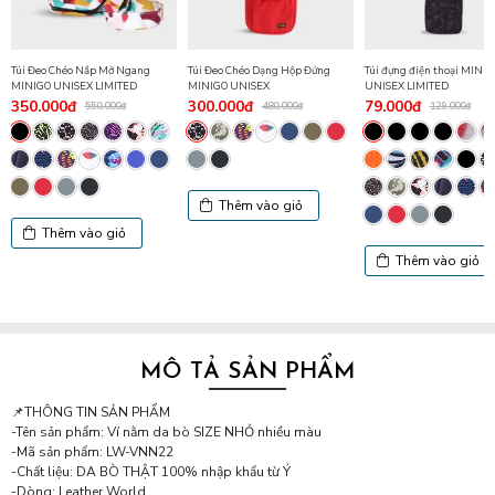
Túi Đeo Chéo Nắp Mở Ngang
Túi Đeo Chéo Dạng Hộp Đứng
Túi đựng điện thoại MINI
MINIGO UNISEX LIMITED
MINIGO UNISEX
UNISEX LIMITED
350.000đ
300.000đ
79.000đ
550.000đ
480.000đ
129.000đ
Thêm vào giỏ
Thêm vào giỏ
Thêm vào giỏ
MÔ TẢ SẢN PHẨM
📌THÔNG TIN SẢN PHẨM
-Tên sản phẩm: Ví nằm da bò SIZE NHỎ nhiều màu
-Mã sản phẩm: LW-VNN22
-Chất liệu: DA BÒ THẬT 100% nhập khẩu từ Ý
-Dòng: Leather World