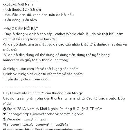
-Xuất xứ: Việt Nam
-Kích thước: 12 x 8,5 cm
-Màu Sắc: đen, đỏ, xanh đen, nâu da bò, nâu
-Kiểu dáng: Kiểu nằm
📌ĐẶC ĐIỂM NỔI BẬT
-Đây là dòng ví da bò cao cấp Leather World chất liệu da bò thật kiểu nằm
với thiết kế sang trọng và hiện đại.
-Ví da bò được làm từ chất liệu da cao cấp nhập khẩu từ Ý, đường may đẹp và
chắc chắn.
-Ví da bò tiện dụng có thể dùng để đựng tiền, đựng thẻ ngân hàng,
namecard và giấy tờ tùy thân quan trọng.
👍Minigo luôn cam kết về chất lượng sản phẩm
👉Inbox Minigo để được tư vấn thêm về sản phẩm
Tuyển đại lý ctv sỉ toàn quốc
---------------------------------
Đây là website chính thức của thương hiệu Minigo
Các dòng sản phẩm phụ kiện thời trang nam nữ: túi đeo, túi xách, balo, bóp
ví da,...
🏠Store: 284A Nam Kỳ Khởi Nghĩa, Phường 8, Quận 3, TP.HCM
💖Fanpage: https://www.facebook.com/minigo.vn
🌎Website: https://minigo.vn
🛒Shopee: https://shopee.vn/minigo284a
📸Instagram: https://instagram.com/minigostore