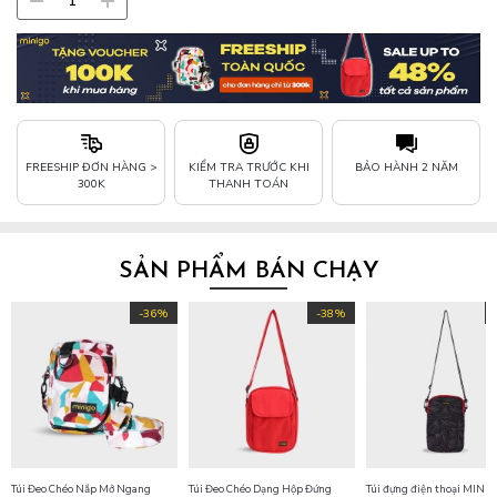
FREESHIP ĐƠN HÀNG >
KIỂM TRA TRƯỚC KHI
BẢO HÀNH 2 NĂM
300K
THANH TOÁN
SẢN PHẨM BÁN CHẠY
-36%
-38%
Túi Đeo Chéo Nắp Mở Ngang
Túi Đeo Chéo Dạng Hộp Đứng
Túi đựng điện thoại MINI