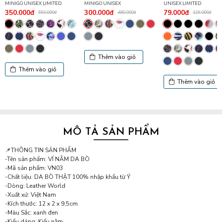
MINIGO UNISEX LIMITED
MINIGO UNISEX
UNISEX LIMITED
350.000đ
300.000đ
79.000đ
550.000đ
480.000đ
129.000đ
Thêm vào giỏ
Thêm vào giỏ
Thêm vào giỏ
MÔ TẢ SẢN PHẨM
📌THÔNG TIN SẢN PHẨM
-Tên sản phẩm: VÍ NẰM DA BÒ
-Mã sản phẩm: VN03
-Chất liệu: DA BÒ THẬT 100% nhập khẩu từ Ý
-Dòng: Leather World
-Xuất xứ: Việt Nam
-Kích thước: 12 x 2 x 9,5cm
-Màu Sắc: xanh đen
-Kiểu dáng: Kiểu nằm