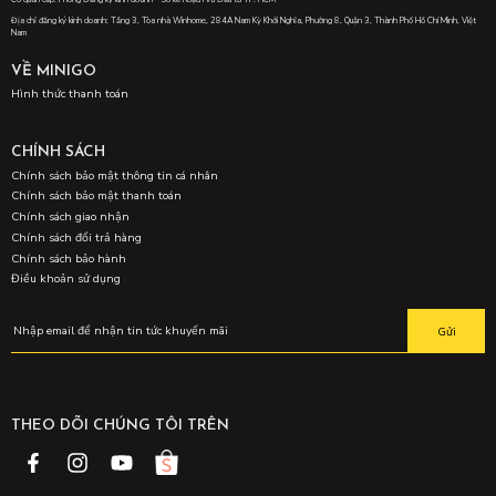
Địa chỉ đăng ký kinh doanh: Tầng 3, Tòa nhà Winhome, 284A Nam Kỳ Khởi Nghĩa, Phường 8, Quận 3, Thành Phố Hồ Chí Minh, Việt
Nam
VỀ MINIGO
Hình thức thanh toán
CHÍNH SÁCH
Chính sách bảo mật thông tin cá nhân
Chính sách bảo mật thanh toán
Chính sách giao nhận
Chính sách đổi trả hàng
Chính sách bảo hành
Điều khoản sử dụng
Gửi
THEO DÕI CHÚNG TÔI TRÊN