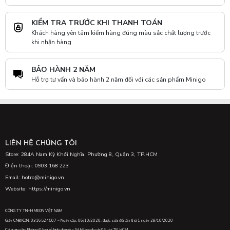
KIỂM TRA TRƯỚC KHI THANH TOÁN
Khách hàng yên tâm kiểm hàng đúng màu sắc chất lượng trước
khi nhận hàng
BẢO HÀNH 2 NĂM
Hỗ trợ tư vấn và bảo hành 2 năm đối với các sản phẩm Minigo
LIÊN HỆ CHÚNG TÔI
Store: 284A Nam Kỳ Khởi Nghĩa, Phường 8, Quận 3, TP.HCM
Điện thoại: 0903 168 223
Email: hotro@minigo.vn
Website: https://minigo.vn
CÔNG TY TNHH MEON VIỆT NAM
Giấy CNĐKDN: 0316524507 – Ngày cấp: 06/10/2020, được sửa đổi lần thứ 1 ngày 28/10/2020
Cơ quan cấp: Phòng Đăng ký kinh doanh – Sở kế hoạch và Đầu tư TP. HCM