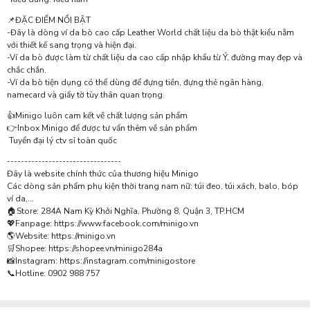
📌ĐẶC ĐIỂM NỔI BẬT
-Đây là dòng ví da bò cao cấp Leather World chất liệu da bò thật kiểu nằm
với thiết kế sang trọng và hiện đại.
-Ví da bò được làm từ chất liệu da cao cấp nhập khẩu từ Ý, đường may đẹp và
chắc chắn.
-Ví da bò tiện dụng có thể dùng để đựng tiền, đựng thẻ ngân hàng,
namecard và giấy tờ tùy thân quan trọng.
👍Minigo luôn cam kết về chất lượng sản phẩm
👉Inbox Minigo để được tư vấn thêm về sản phẩm
Tuyển đại lý ctv sỉ toàn quốc
---------------------------------
Đây là website chính thức của thương hiệu Minigo
Các dòng sản phẩm phụ kiện thời trang nam nữ: túi đeo, túi xách, balo, bóp
ví da,...
🏠Store: 284A Nam Kỳ Khởi Nghĩa, Phường 8, Quận 3, TP.HCM
💖Fanpage: https://www.facebook.com/minigo.vn
🌎Website: https://minigo.vn
🛒Shopee: https://shopee.vn/minigo284a
📸Instagram: https://instagram.com/minigostore
📞Hotline: 0902 988 757