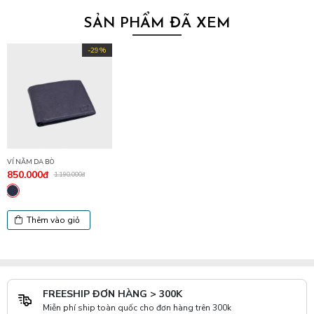
SẢN PHẨM ĐÃ XEM
-29%
VÍ NẰM DA BÒ
850.000đ
1.190.000đ
Thêm vào giỏ
FREESHIP ĐƠN HÀNG > 300K
Miễn phí ship toàn quốc cho đơn hàng trên 300k