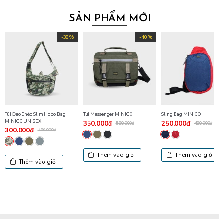
SẢN PHẨM MỚI
-38%
-40%
Túi Đeo Chéo Slim Hobo Bag
Túi Messenger MINIGO
Sling Bag MINIGO
MINIGO UNISEX
350.000đ
250.000đ
580.000đ
480.000đ
300.000đ
480.000đ
Thêm vào giỏ
Thêm vào giỏ
Thêm vào giỏ