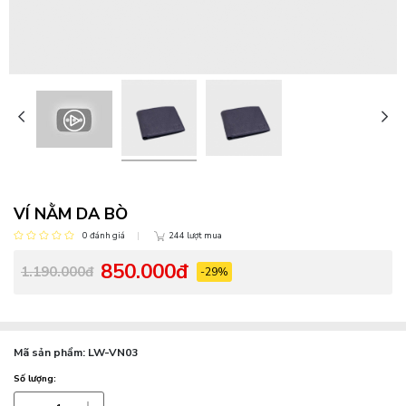
VÍ NẰM DA BÒ
0 đánh giá
244 lượt mua
850.000đ
1.190.000đ
-29%
Mã sản phẩm:
LW-VN03
Số lượng: